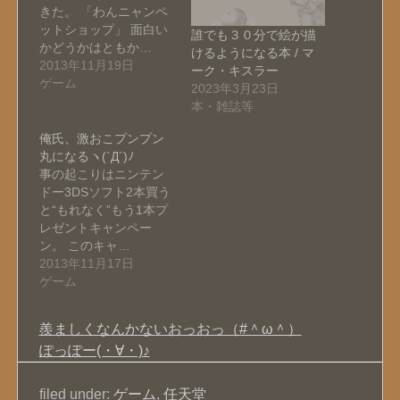
きた。 「わんニャンペ
ットショップ」 面白い
誰でも３０分で絵が描
かどうかはともか…
けるようになる本 / マ
2013年11月19日
ーク・キスラー
ゲーム
2023年3月23日
本・雑誌等
俺氏、激おこプンプン
丸になるヽ(`Д´)ﾉ
事の起こりはニンテン
ドー3DSソフト2本買う
と“もれなく”もう1本プ
レゼントキャンペー
ン。 このキャ…
2013年11月17日
ゲーム
羨ましくなんかないおっおっ（#＾ω＾）
ぽっぽー(・∀・)♪
filed under:
ゲーム
,
任天堂