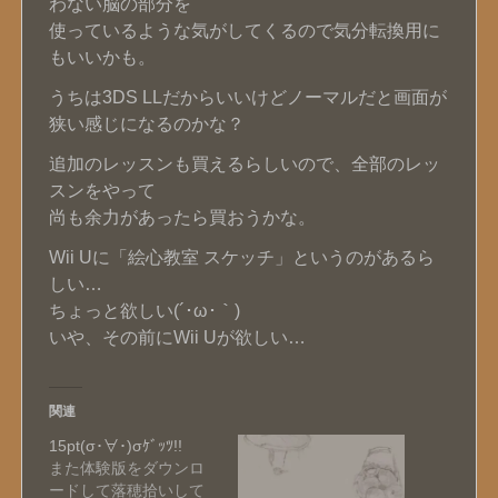
わない脳の部分を
使っているような気がしてくるので気分転換用に
もいいかも。
うちは3DS LLだからいいけどノーマルだと画面が
狭い感じになるのかな？
追加のレッスンも買えるらしいので、全部のレッ
スンをやって
尚も余力があったら買おうかな。
Wii Uに「絵心教室 スケッチ」というのがあるら
しい…
ちょっと欲しい(´･ω･｀)
いや、その前にWii Uが欲しい…
関連
15pt(σ･∀･)σｹﾞｯﾂ!!
また体験版をダウンロ
ードして落穂拾いして