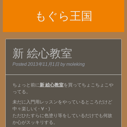
もぐら王国
新 絵心教室
Posted
2013年11月1日
by
moleking
ちょっと前に
新 絵心教室
を買ってちょこちょこや
ってる。
未だに入門用レッスンをやっているところだけど
中々楽しい(・∀・)
ただひたすらに色塗り等をしているだけでも何故
か心がスッキリする。