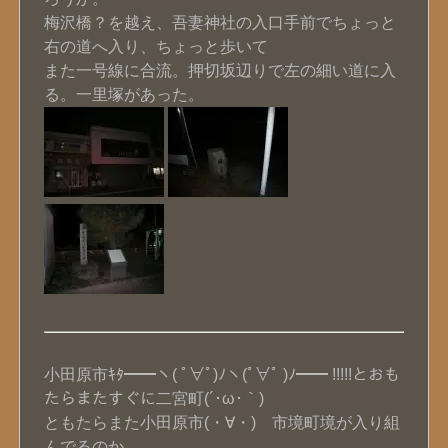
梅沢橋？を越え、吾妻神社の入口手前でちょっと
右の道へ入り、ちょっと歩いて
また一号線に合流。押切坂辺りで左の細い道に入
る。一里塚があった。
小田原市ｷﾀ━━ヽ( ﾟ∀ﾟ)ﾉヽ(ﾟ∀ﾟ )ﾉ━━ !!!!!とおも
たらまたすぐに二宮町(´･ω･｀)
ともたらまた小田原市(・∀・) 市境町境が入り組
んでるのか。