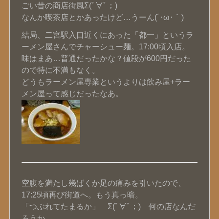
ごい昔の商店街風Σ(ﾟ∀ﾟ；)
なんか喫茶店とかあったけど…うーん(´･ω･｀)
結局、二宮駅入口近くにあった「都一」というラ
ーメン屋さんでチャーシュー麺。17:00頃入店。
味はまあ…普通だったかな？値段が600円だった
ので特に不満もなく。
どうもラーメン屋専業というよりは飲み屋+ラー
メン屋って感じだったなあ。
空腹を満たし幾ばくか足の痛みを引いたので、
17:25頃再び街道へ。もう真っ暗。
「つぶれてたまるか」 Σ(ﾟ∀ﾟ；) 何の店なんだ
ろうか。