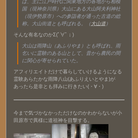
は、主に江戸時代に関東地方の各地から相模
国（現神奈川県）大山にある大山阿夫利神社
（現伊勢原市）への参詣者が通った古道の総
称。大山街道とも呼ばれる。（
大山道
）
そんな有名なのかΣ(ﾟ∀ﾟ；)
大山は雨降山（あふりやま）とも呼ばれ、雨
乞いに霊験のある山として、昔から農民の間
に関心が寄せられていた。
アフィリエイトだけで暮らしていけるようになる
霊験あらたかな雨降八山(あふりえいとやま)が
あったら是非とも拝みに行きたい(・∀・)
今まで気づかなかっただけなのかわからないが小
田原市で異様に道祖神を目撃する。