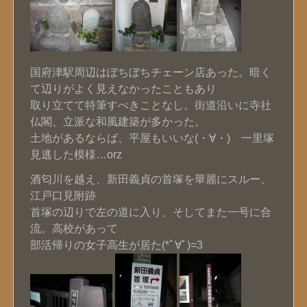
国府津駅周辺はぼちぼちチェーン店あった。暗く
て辺りがよく見えなかったこともあり
取り立てて特筆すべきことなし。街道沿いに寺社
仏閣、立派な和風建築が多かった。
土地があるならば、平屋もいいな(・∀・) 一里塚
見逃した模様…orz
酒匂川を越え、新田義貞の首塚を華麗にスルー、
江戸口見附跡
首塚の辺りで左の道に入り、そしてまた一号に合
流。高校があって
部活帰りの女子高生が居た(*ﾟ∀ﾟ)=3