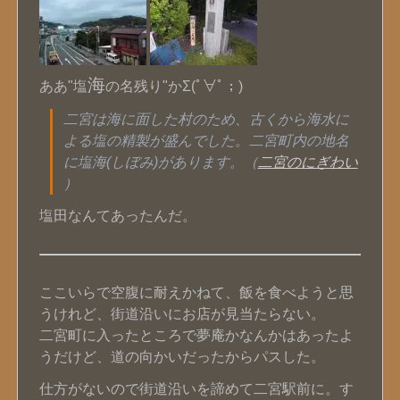
海
ああ"塩
の名残り"かΣ(ﾟ∀ﾟ；)
二宮は海に面した村のため、古くから海水に
よる塩の精製が盛んでした。二宮町内の地名
に塩海(しぼみ)があります。（
二宮のにぎわい
）
塩田なんてあったんだ。
ここいらで空腹に耐えかねて、飯を食べようと思
うけれど、街道沿いにお店が見当たらない。
二宮町に入ったところで夢庵かなんかはあったよ
うだけど、道の向かいだったからパスした。
仕方がないので街道沿いを諦めて二宮駅前に。す