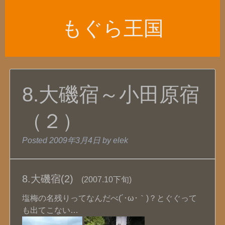
もぐら王国
8.大磯宿～小田原宿
（２）
Posted
2009年3月4日
by
elek
8.大磯宿(2)
(2007.10下旬)
塩梅の名残りってなんだべ(´･ω･｀)？とぐぐって
も出てこない…