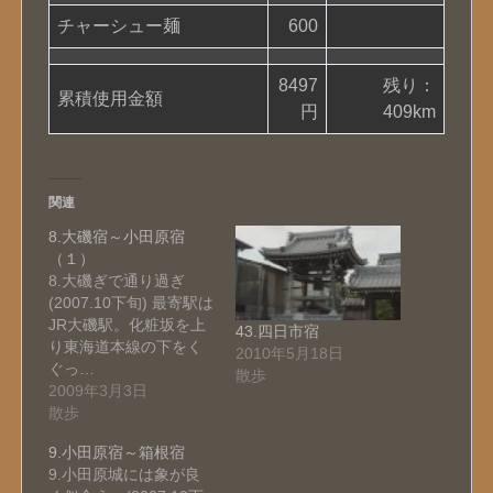
チャーシュー麺
600
8497
残り：
累積使用金額
円
409km
関連
8.大磯宿～小田原宿
（１）
8.大磯ぎで通り過ぎ
(2007.10下旬) 最寄駅は
JR大磯駅。化粧坂を上
43.四日市宿
り東海道本線の下をく
2010年5月18日
ぐっ…
散歩
2009年3月3日
散歩
9.小田原宿～箱根宿
9.小田原城には象が良