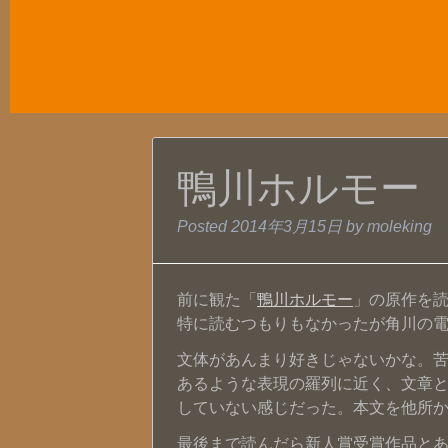
鴨川ホルモー
Posted
2014年3月15日
by
moleking
前に観た「
鴨川ホルモー
」の原作を
特に読むつもりもなかったが角川の電
文体があんまり好きじゃないかな。
あるような表現の羅列に近く、文章
していない感じだった。本文を他所
最後まで読んだら新人賞受賞作品と