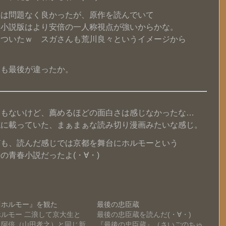
之は問題なく良かったが、原作を読んでいて
は小説版はより安倍の一人称視点が強いからかな。
らついたｗ スガさんも荒川良々というイメージから
ろも最後が違ったか。
くもないけど、薦めるほどの面白さは感じなかったな…
誌に載っていた、まぁまぁな読み切り漫画みたいな感じ。
ども、読んだ感じでは京都を舞台にホルモーという
の青春小説だったよ(・∀・)
川ホルモー』を観た
最後の忠臣蔵
ホルモー 二浪して京大生と
最後の忠臣蔵を読んだ(・∀・)
た阿倍（山田孝之）と同じ新
『最後の忠臣蔵』（さいごのちゅ