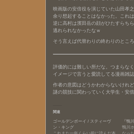
映画版の安倍役を演じていた山田孝
余り想起することはなかった。これ
逆に高村は濱田岳の顔がひたすらち
逃れられなかったなｗ
そう言えば代替わりの終わりのとこ
評価的には難しい所だな。つまらな
イメージで言うと愛読してる漫画雑
作者の意図はどうかわからないけれ
謎の競技に関わっていく大学生・安倍
関連
ゴールデンボーイ / スティーヴ
『鴨
ン・キング
鴨川
これまた一年くらい前に読んだ本
なっ