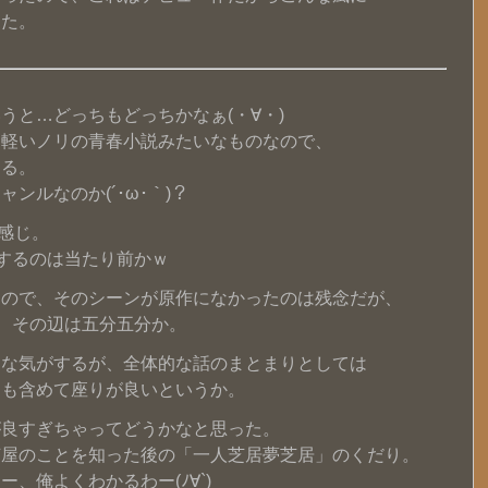
った。
うと…どっちもどっちかなぁ(・∀・)
、軽いノリの青春小説みたいなものなので、
する。
ンルなのか(´･ω･｀)？
感じ。
調するのは当たり前かｗ
たので、そのシーンが原作になかったのは残念だが、
で、その辺は五分五分か。
当な気がするが、全体的な話のまとまりとしては
ィも含めて座りが良いというか。
が良すぎちゃってどうかなと思った。
芦屋のことを知った後の「一人芝居夢芝居」のくだり。
、俺よくわかるわー(ﾉ∀`)