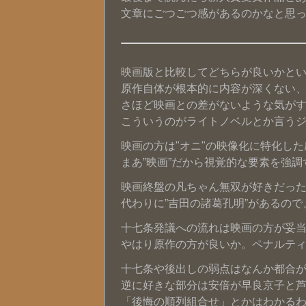
文章にごつごつ感があるのかなと思
映画版と比較してどちらが良いかとい
原作自体が根本的に内容が深くない
さほど映画との差がないような気が
こういうのがライトノベルとか言うジャ
映画の方は"オニ"の映像化に特化した
まあ”映画”だから視覚的な要素を強
映画終盤の凡ちゃん無双が好きだっ
代わりに”吉田の諸葛孔明”があるの
十七条発議への流れは映画の方が妥
やはり原作の方が良いか。ペナルテ
十七条や後出しの弱点はなんか都合
逆に好きな部分は安倍が早良京子と
「後悔の順列組合せ」とかはわかるわー