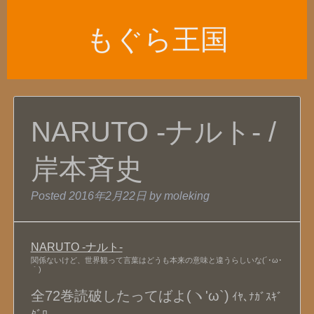
もぐら王国
NARUTO -ナルト- /
岸本斉史
Posted
2016年2月22日
by
moleking
NARUTO -ナルト-
関係ないけど、世界観って言葉はどうも本来の意味と違うらしいな(´･ω･
｀)
全72巻読破したってばよ(ヽ'ω`)
ｲﾔ､ﾅｶﾞｽｷﾞ