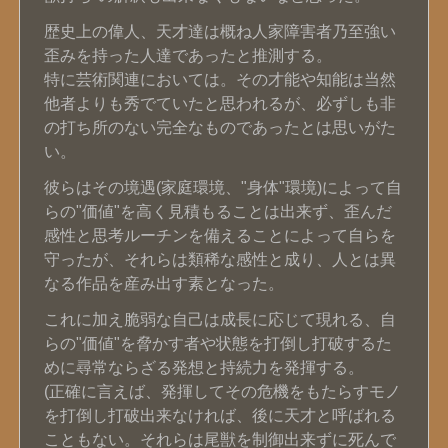
歴史上の偉人、天才達は概ね人家障害者乃至強い
歪みを持った人達であったと推測する。
特に芸術関連においては。その才能や知能は当然
他者よりも秀でていたと思われるが、必ずしも非
の打ち所のない完全なものであったとは思いがた
い。
彼らはその境遇(家庭環境、"身体"環境)によって自
らの"価値"を高く見積もることは出来ず、歪んだ
感性と思考ルーチンを備えることによって自らを
守ったが、それらは類稀な感性と成り、人とは異
なる作品を産み出す素となった。
これに加え脆弱な自己は成長に応じて現れる、自
らの"価値"を脅かす者や状態を打倒し打破するた
めに尋常ならざる発想と持続力を発揮する。
(正確に言えば、発揮してその危機をもたらすモノ
を打倒し打破出来なければ、後に天才と呼ばれる
こともない。それらは尾獣を制御出来ずに死んで