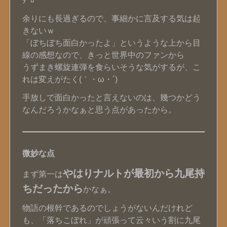
ﾀﾞﾛ
余りにも長過ぎるので、事細かに言及する気は起
きないｗ
「ぼちぼち面白かったよ」というような上から目
線の感想なので、きっと世界中のファンから
うずまき螺旋連弾を食らいそうな気がするが、こ
れは変えがたく(｀・ω・´)
手放しで面白かったと言えないのは、幾つかどう
なんだろうかなぁと思う点があったから。
微妙な点
やはりナルトが最初から九尾持
まず第一は
ちだったから
かなぁ。
物語の根幹であるのでしょうがないんだけれど
も、「落ちこぼれ」が頑張って云々いう割に九尾