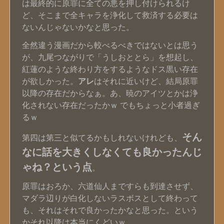
は最終的に原罪に全ての悪を押し付けられるけ
ど、そこまで全キャラを浄化して救済する必要は
ないんじゃないかなと思った。
全然違う漫画だから較べるべきではないとは思う
が、九尾つながりで「うしおととら」を想起し、
紅蓮のような終わり方をするようなドス黒い存在
が欲しかった。
アレ
はそれに近いけど、結局原罪
以降の存在だからなぁ。あ、暁のアイツとかは浄
化されない存在だったかｗ でもちょっと小者過ぎ
るｗ
そん
第四は第三と似てるかもしれないけれども、
なに話を大きくしなくても良かったんじ
ゃね？という点
。
原罪はおろか、六道仙人まですらも到達させず、
マダラ辺りが白化しないラスボスとして終わって
も、それはそれで良かったかなと思った。という
かそれ以降は本当にくどいｗ