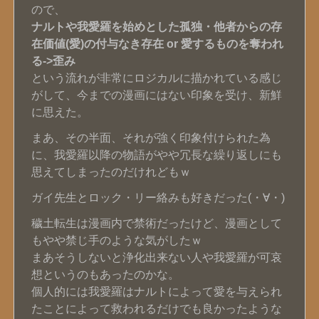
ので、
ナルトや我愛羅を始めとした孤独・他者からの存
在価値(愛)の付与なき存在 or 愛するものを奪われ
る->歪み
という流れが非常にロジカルに描かれている感じ
がして、今までの漫画にはない印象を受け、新鮮
に思えた。
まあ、その半面、それが強く印象付けられた為
に、我愛羅以降の物語がやや冗長な繰り返しにも
思えてしまったのだけれどもｗ
ガイ先生とロック・リー絡みも好きだった(・∀・)
穢土転生は漫画内で禁術だったけど、漫画として
もやや禁じ手のような気がしたｗ
まあそうしないと浄化出来ない人や我愛羅が可哀
想というのもあったのかな。
個人的には我愛羅はナルトによって愛を与えられ
たことによって救われるだけでも良かったような