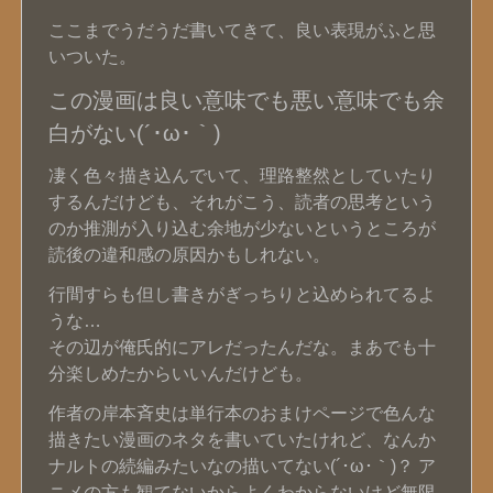
ここまでうだうだ書いてきて、良い表現がふと思
いついた。
この漫画は良い意味でも悪い意味でも余
白がない(´･ω･｀)
凄く色々描き込んでいて、理路整然としていたり
するんだけども、それがこう、読者の思考という
のか推測が入り込む余地が少ないというところが
読後の違和感の原因かもしれない。
行間すらも但し書きがぎっちりと込められてるよ
うな…
その辺が俺氏的にアレだったんだな。まあでも十
分楽しめたからいいんだけども。
作者の岸本斉史は単行本のおまけページで色んな
描きたい漫画のネタを書いていたけれど、なんか
ナルトの続編みたいなの描いてない(´･ω･｀)？ ア
ニメの方も観てないからよくわからないけど無限