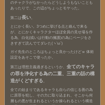
のチャクラがなかったらどうしようもないことも
あったりで、この辺がちょっとモヤった。
長い
第二は
。
とにかく長い。3つめに挙げる点と絡んで来る
が、とにかくキャラクターほぼ全員の見せ場を作
る為、白化(或いは行動の擁護)の為にページをさ
きすぎて読んでてダレた(ヽ'ω`)
ガイ先生のところはちょっと良かったけどｗ 体術
設定をあそこで使ったか。
全てのキャラ
第三は理想主義過ぎるというか、
の罪を浄化する為の二重、三重の話の構
造がくどすぎる
。
全ての始まりであるキャラも自らの信じる善の為
に原罪を犯し、その力に取り込まれ、そこから何
層もの悪が生まれるというか操られるという構造