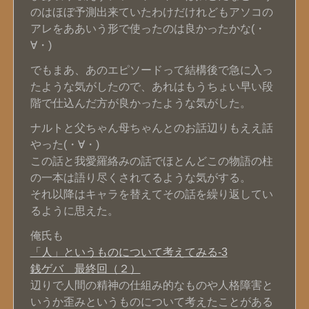
のはほぼ予測出来ていたわけだけれどもアソコの
アレをああいう形で使ったのは良かったかな(・
∀・)
でもまあ、あのエピソードって結構後で急に入っ
たような気がしたので、あれはもうちょい早い段
階で仕込んだ方が良かったような気がした。
ナルトと父ちゃん母ちゃんとのお話辺りもええ話
やった(・∀・)
この話と我愛羅絡みの話でほとんどこの物語の柱
の一本は語り尽くされてるような気がする。
それ以降はキャラを替えてその話を繰り返してい
るように思えた。
俺氏も
「人」というものについて考えてみる-3
銭ゲバ 最終回（２）
辺りで人間の精神の仕組み的なものや人格障害と
いうか歪みというものについて考えたことがある