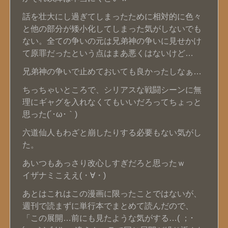
話を壮大にし過ぎてしまったために相対的に色々
と他の部分が矮小化してしまった気がしないでも
ない。全ての争いの元は兄弟神の争いに見せかけ
て原罪だったという点はまあ悪くはないけど…
兄弟神の争いで止めておいても良かったしなぁ…
ちっちゃいところで、シリアスな戦闘シーンに無
理にギャグを入れなくてもいいだろってちょっと
思った(´･ω･｀)
六道仙人もわざと崩したりする必要もない気がし
た。
あいつもあっさり改心しすぎだろと思ったｗ
イザナミこええ(・∀・)
あとはこれはこの漫画に限ったことではないが、
週刊で読まずに単行本でまとめて読んだので、
「この展開…前にも見たような気がする…( ；･