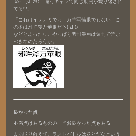
´ω･｀)ｺﾞｸﾘｯ 違うキャラで同じ展開が繰り返され
てる!?」
「これはイザナミでも、万華写輪眼でもない。こ
の術は邪吽斧万華眼だヽ(`Д´)ﾉ」
などと思ったり。やっぱり週刊漫画は週刊で読む
べきなのだろうか。
良かった点
不満点はあるものの、当然良かった点もある。
まあ取り敢えず、ラストバトルは奴とだなという