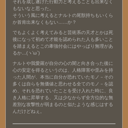
それを成し遂げた行動力と考えることも出来なく
もないなと思った。
そういう風に考えるとナルトの尾獣持ちもいくら
か首肯出来なくもない……か？
でもよくよく考えてみると芸術系の天才とかは死
後になって初めて才能を認められた人も多いこと
を踏まえるとこの牽強付会にはやっぱり無理があ
るか…(ヽ'ω`)
ナルトや我愛羅が自分の心の闇と向き合った後に
心の安定を得るというのは、人格障害や歪みを持
った人間が、本当に自分が恐れていたモノ－その
多くは自らを無価値と思わせる全てのモノ－を認
め、それを恐れていたことを受け入れた時に、良
き人格に昇華する、又は少なからず全方位的な無
差別な攻撃性が弱まるのと似たような感じはする
んだけどねぇ。