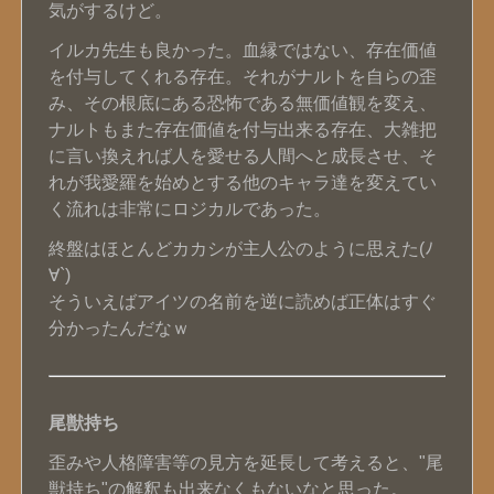
気がするけど。
イルカ先生も良かった。血縁ではない、存在価値
を付与してくれる存在。それがナルトを自らの歪
み、その根底にある恐怖である無価値観を変え、
ナルトもまた存在価値を付与出来る存在、大雑把
に言い換えれば人を愛せる人間へと成長させ、そ
れが我愛羅を始めとする他のキャラ達を変えてい
く流れは非常にロジカルであった。
終盤はほとんどカカシが主人公のように思えた(ﾉ
∀`)
そういえばアイツの名前を逆に読めば正体はすぐ
分かったんだなｗ
尾獣持ち
歪みや人格障害等の見方を延長して考えると、"尾
獣持ち"の解釈も出来なくもないなと思った。