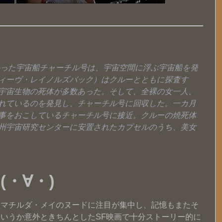
向かった宇宙船チャーチル号は、宇宙空間に浮ぶ宇宙船を発
ィーヴ・レイノルズバック）はクルーとともに探査す
宇宙生物の死体が多数あった。そして、全裸の女一人、
れているのを発見し、チャーチル号に回収した。一カ月
事をおこしているチャーチル号に接近。クルーの焼死体
州宇宙研究センターに安置されたカプセルのうち、美女
・∀・)
たマチルダ・メイのヌードに注目が集中し、記憶もまたそ
いうか意外ときちんとしたSF映画で十分ストーリー的に