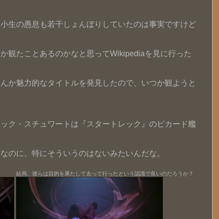
は小生の愚息も若干しょんぼりしていたのは事実ですけど
観たことあるのかなと思ってWikipediaを見に行った
なんか魅力的なタイトルを発見したので、いつか観ようと
リック・スチュワートは『スタートレック』のピカード艦
うなのに、特にそういうのはないみたいんだな。
結局、彼らは目的を果たして去って行ったという認識で良いのだろうか？