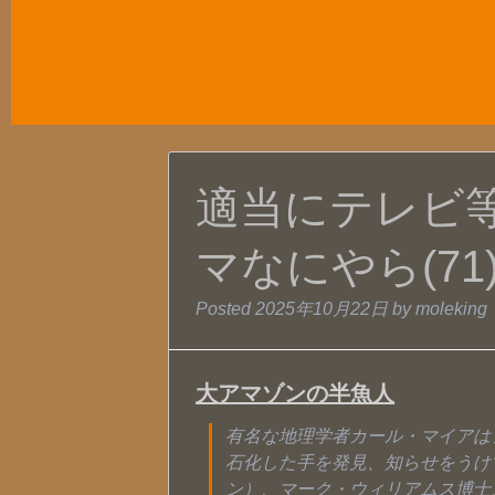
適当にテレビ
マなにやら(71
Posted
2025年10月22日
by
moleking
大アマゾンの半魚人
有名な地理学者カール・マイアは
石化した手を発見、知らせをうけ
ン）、マーク・ウィリアムス博士