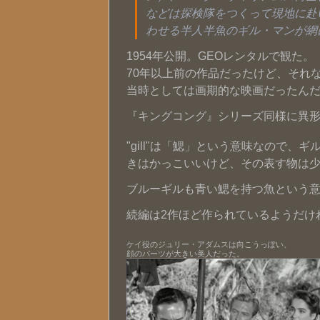
などは探検隊をつくって現地に赴
わせる半人半魚のギル・マンが網
1954年公開。GEOレンタルで観た。
70年以上前の作品だったけど、それな
当時としては画期的な映画だったん
『キングコング』シリーズ同様に異
"gill"は「鰓」という意味なので、ギ
きはかっこいいけど、その表す物は
ブルーギルも青い鰓を持つ魚という
続編は2作ほど作られているようだけ
ケイ役のジュリー・アダムスは向こうっぽい、
顔のパーツが大きい美人だった。