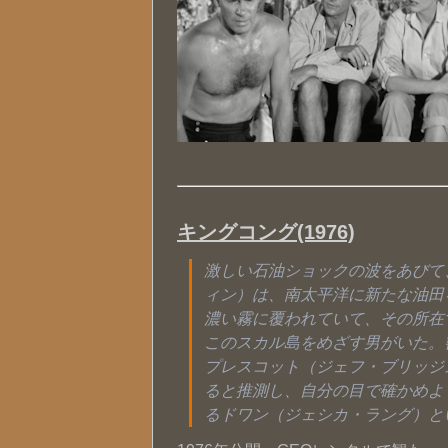
キングコング(1976)
激しい石油ショックの波をあびて
ィン）は、南太平洋に新たな油田
濃い霧に覆われていて、その所在
このスカル島をめざす男がいた。
プレスコット（ジェフ・ブリッジ
ると推測し、自分の目で確かめよ
るドワン（ジェシカ・ラング）と