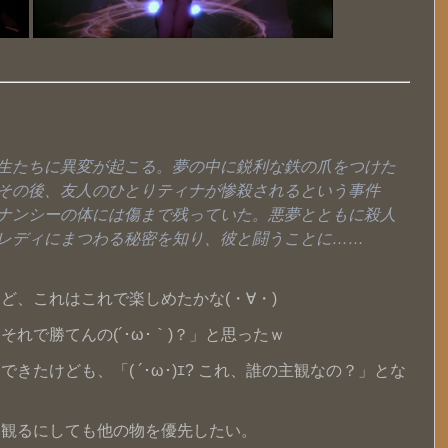
生たちに異変が起こる。夢の中に鋭利な鉄の爪をつけた
その後、友人のひとりティナが惨殺されるという事件
ナンシーの体には傷まで残っていた。悪夢とともに殺人
レディにまつわる秘密を知り、彼と闘うことに……
ど、これはこれで楽しめたかな(・∀・)
れで勝てんの(´･ω･｀)？」と思ったｗ
たけども、「( ´･ω･)ｴ? これ、誰の主観なの？」とな
。
…観るにしても他の物を優先したい。