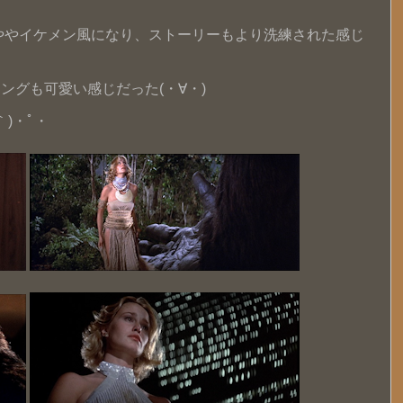
もややイケメン風になり、ストーリーもより洗練された感じ
ングも可愛い感じだった(・∀・)
)・ﾟ・