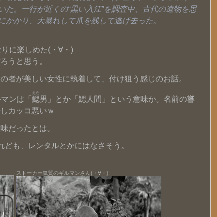
いた。一行が近くの“黒い入江”を調査中、古代の遺物を思
にかかり、大暴れして爪を残して逃げ去った。
りに楽しめた(・∀・)
だろうと思う。
形の者が美しい女性に執着して、付け狙う感じのお話。
えら
ルマンは「
鰓
男」とか「鰓人間」という意味か。名前の響
少しカッコ悪いｗ
意味だったとは。
れども、レンタルとかにはなさそう。
ストーカー気質のギルマンさん(・∀・)