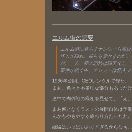
エルム街の悪夢
エルム街に暮らすナンシーら高校
怪人が現れ、彼らを脅かすのだ。
が。一方、夢の恐怖は現実化し、
事件が続く中、ナンシーは怪人フ
1986年公開。GEOレンタルで観た。
まあ、色々と不条理な部分もあったけ
途中で肉弾戦の様相を見せて、「え、そ
まあ何となくラストの展開自体は予測でき
んかもやもやする終わり方だったわ
続編はいっぱいありすぎるからなぁ