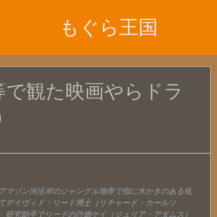
もぐら王国
等で観た映画やらドラ
)
アマゾン河沿岸のジャングル地帯で指に水かきのある化
てデイヴィド・リード博士（リチャード・カールソ
、研究助手でリードの許婚ケイ（ジュリア・アダムス）