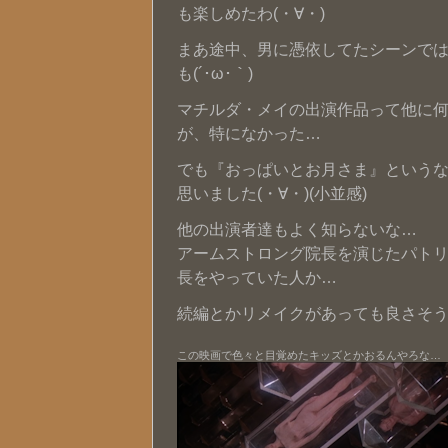
も楽しめたわ(・∀・)
まあ途中、男に憑依してたシーンで
も(´･ω･｀)
マチルダ・メイの出演作品って他に何か
が、特になかった…
でも『おっぱいとお月さま』という
思いました(・∀・)(小並感)
他の出演者達もよく知らないな…
アームストロング院長を演じたパト
長をやっていた人か…
続編とかリメイクがあっても良さそ
この映画で色々と目覚めたキッズとかおるんやろな…