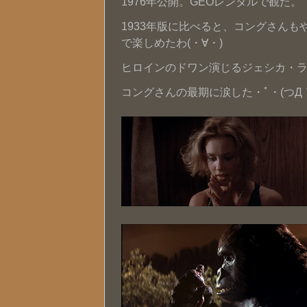
1976年公開。GEOレンタルで観た。
1933年版に比べると、コングさん
で楽しめたわ(・∀・)
ヒロインのドワン演じるジェシカ・ラ
コングさんの最期に涙した・ﾟ・(つД｀