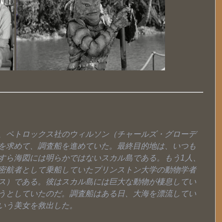
、ペトロックス社のウィルソン（チャールズ・グローデ
を求めて、調査船を進めていた。最終目的地は、いつも
すら海図には明らかではないスカル島である。もう1人、
密航者として乗船していたプリンストン大学の動物学者
ス）である。彼はスカル島には巨大な動物が棲息してい
うとしていたのだ。調査船はある日、大海を漂流してい
いう美女を救出した。