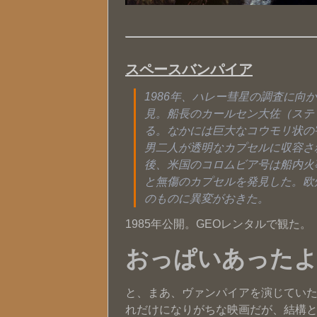
スペースバンパイア
1986年、ハレー彗星の調査に
見。船長のカールセン大佐（ステ
る。なかには巨大なコウモリ状の
男二人が透明なカプセルに収容さ
後、米国のコロムビア号は船内火
と無傷のカプセルを発見した。欧
のものに異変がおきた。
1985年公開。GEOレンタルで観た。
おっぱいあったよ(
と、まあ、ヴァンパイアを演じてい
れだけになりがちな映画だが、結構と