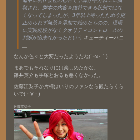
備中に制作会社の都合で予算が半分以上に減
額され、脚本の内容を維持できる状態ではな
くなってしまったが、3年以上待ったため今更
止められず無茶を承知で始めたものの、現場
に実践経験がなくクオリティコントロールの
判断が出来なかったという
キューティーハニ
ー
なんか色々と大変だったようだね(´･ω･｀)
まあでもそれなりには楽しめたかな。
篠井英介も手塚とおるも悪くなかった。
佐藤江梨子か片桐はいりのファンなら観たらくら
いで(・∀・)
佐藤江梨子