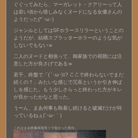
ぐぐってみたら、マーガレット・クアリーって人
は若い頃から惜しみなくヌードになる女優さんの
ようだった(*´･ω･)
ジャンルとしてはSFホラースリラーということの
ようだが、結構スプラッターホラーのような気が
しないでもないｗ
二人のヌードと相俟って、御家族での視聴には注
意した方が良さげであるｗ
若干、終盤で「( ´･ω･)ｴ? ここで終わらないでまだ
続くの？」みたいな感じで冗長というか引き伸ば
しを感じた。もう少しさらっと終わった方がキレ
が良かったかなと思った。
うーん、まあ何事も執着し続けると破滅だけが待
っているねぇ(´･ω･｀)
これはまあ映像表現等々で良かった部分。