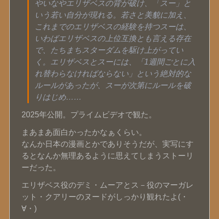
やいなやエリザベスの背が破け、「スー」と
いう若い自分が現れる。若さと美貌に加え、
これまでのエリザベスの経験を持つスーは、
いわばエリザベスの上位互換とも言える存在
で、たちまちスターダムを駆け上がってい
く。エリザベスとスーには、「1週間ごとに入
れ替わらなければならない」という絶対的な
ルールがあったが、スーが次第にルールを破
りはじめ……
2025年公開。プライムビデオで観た。
まあまあ面白かったかなぁくらい。
なんか日本の漫画とかでありそうだが、実写にす
るとなんか無理あるように思えてしまうストーリ
ーだった。
エリザベス役のデミ・ムーアとス－役のマーガレ
ット・クアリーのヌードがしっかり観れたよ(・
∀・)