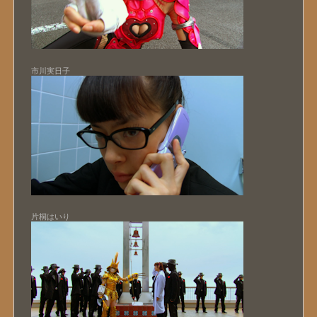
市川実日子
片桐はいり