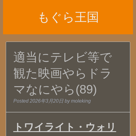
もぐら王国
適当にテレビ等で
観た映画やらドラ
マなにやら(89)
Posted
2026年3月20日
by
moleking
トワイライト・ウォリ