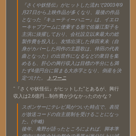
『さくや妖怪伝』がヒットした流れで2003年9
月27日から上映作品が多くなり、最後の作品
となった『キューティーハニー』は、イエロ
ーキャブブームに便乗する形で佐藤江梨子を
主演に抜擢しており、会社設立以来最大の総
製作費を投入し、友情出演した倖田來未（自
身がカバーした同作の主題歌は、倖田の代表
曲となった）の出世作になるなどの衆目を集
めるも、肝心の興行収入は目標の半分にも満
たず4億円台に留まる大赤字となり、倒産を決
定づけた。
トワーニ
"『さくや妖怪伝』がヒットした"とあるが、興行
収入は2.6億円…制作費が少なかったのかな？
スポンサーにテレビ局がついた時点で、表現
が放送コードの自主規制を受けることになっ
た。(中略)
後年、庵野が語ったところによれば、脚本準