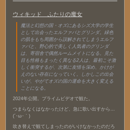
ウィキッド ふたりの魔女
魔法と幻想の国・オズにあるシズ大学の学生
として出会ったエルファバとグリンダ。緑色
の肌をもち周囲から誤解されてしまうエルフ
ァバと、野心的で美しく人気者のグリンダ
は、寄宿舎で偶然ルームメイトになる。見た
目も性格もまったく異なる2人は、最初こそ激
しく衝突するが、次第に友情を深め、かけが
えのない存在になっていく。しかしこの出会
いが、やがてオズの国の運命を大きく変える
ことになる。
2024年公開。プライムビデオで観た。
つまらなくはなかったけど、急に歌い出すから…
(´･ω･｀)
吹き替えで観てしまったのがいけなかったのだろ