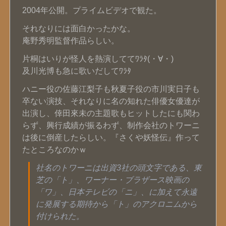
2004年公開。プライムビデオで観た。
それなりには面白かったかな。
庵野秀明監督作品らしい。
片桐はいりが怪人を熱演しててﾜﾗﾀ(・∀・)
及川光博も急に歌いだしてﾜﾗﾀ
ハニー役の佐藤江梨子も秋夏子役の市川実日子も
卒ない演技、それなりに名の知れた俳優女優達が
出演し、倖田來未の主題歌もヒットしたにも関わ
らず、興行成績が振るわず、制作会社のトワーニ
は後に倒産したらしい。『さくや妖怪伝』作って
たところなのかｗ
社名のトワーニは出資3社の頭文字である、東
芝の「ト」、ワーナー・ブラザース映画の
「ワ」、日本テレビの「ニ」、に加えて永遠
に発展する期待から「ト」のアクロニムから
付けられた。