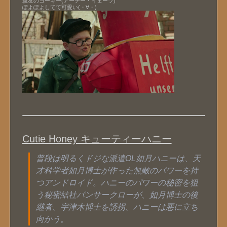
親友のヨーキー(アーチー・イェーツ)
ぽよぽよしてて可愛い(・∀・)
Cutie Honey キューティーハニー
普段は明るくドジな派遣OL如月ハニーは、天
才科学者如月博士が作った無敵のパワーを持
つアンドロイド。ハニーのパワーの秘密を狙
う秘密結社パンサークローが、如月博士の後
継者、宇津木博士を誘拐、ハニーは悪に立ち
向かう。