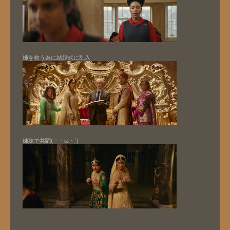
姉を救う為に結婚式に乱入
姉妹で共闘(｀・ω・´)