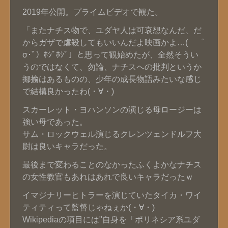
2019年公開。プライムビデオで観た。
「またナチス物で、ユダヤ人は可哀想なんだ、だ
からガザで虐殺してもいいんだよ映画かよ…( ゜
σ･ﾟ）ﾎｼﾞﾎｼﾞ」と思って観始めたが、全然そうい
うのではなくて、勿論、ナチスへの批判というか
揶揄はあるものの、少年の成長物語みたいな感じ
で結構良かったわ(・∀・)
スカーレット・ヨハンソンの演じる母ロージーは
強い母であった。
サム・ロックウェル演じるクレンツェンドルフ大
尉は良いキャラだった。
最後まで変わることのなかったふくよかなナチス
の女性教官もあれはあれで良いキャラだったｗ
イマジナリーヒトラーを演じていたタイカ・ワイ
ティティって監督じゃねぇか(・∀・)
Wikipediaの項目には"自身を「ポリネシア系ユダ