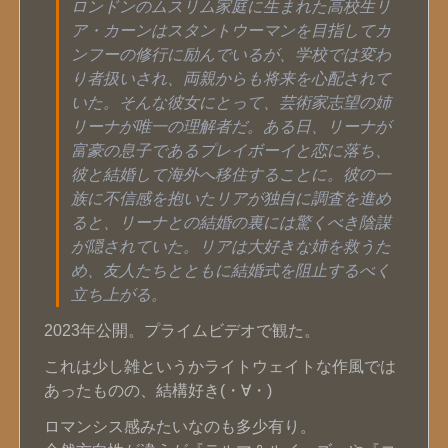
ロンドンのムスリム家庭に生まれた高校生リ
ア・カーンはスタントウーマンを目指してカ
ンフーの修行に励んでいるが、学校では変わ
り者扱いされ、両親からも将来を心配されて
いた。そんな彼女にとって、芸術家志望の姉
リーナが唯一の理解者だ。ある日、リーナが
富豪の息子であるプレイボーイと恋に落ち、
彼と結婚して海外へ移住することに。彼の一
族に不信感を抱いたリアが独自に調査を進め
ると、リーナとの結婚の裏には驚くべき陰謀
が隠されていた。リアは大好きな姉を救うた
め、友人たちとともに結婚式を阻止するべく
立ち上がる。
2023年公開。プライムビデオで観た。
これは少し雑というかライトウェイトな作風では
あったものの、結構好き(・∀・)
ロマンシス感みたいなのも多少有り。