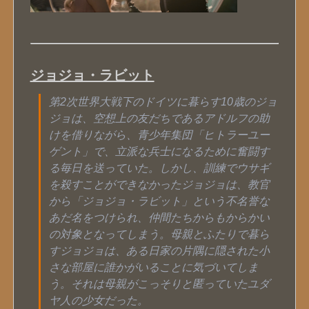
ジョジョ・ラビット
第2次世界大戦下のドイツに暮らす10歳のジョ
ジョは、空想上の友だちであるアドルフの助
けを借りながら、青少年集団「ヒトラーユー
ゲント」で、立派な兵士になるために奮闘す
る毎日を送っていた。しかし、訓練でウサギ
を殺すことができなかったジョジョは、教官
から「ジョジョ・ラビット」という不名誉な
あだ名をつけられ、仲間たちからもからかい
の対象となってしまう。母親とふたりで暮ら
すジョジョは、ある日家の片隅に隠された小
さな部屋に誰かがいることに気づいてしま
う。それは母親がこっそりと匿っていたユダ
ヤ人の少女だった。