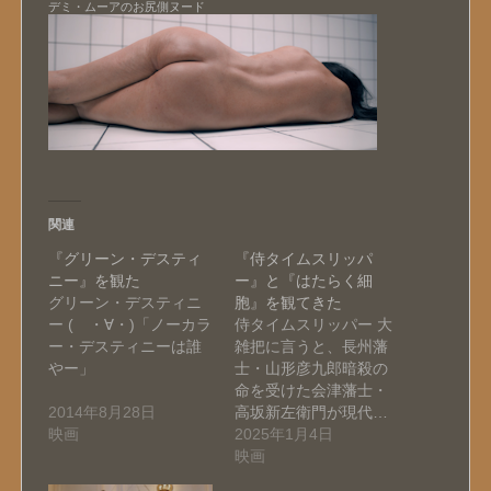
デミ・ムーアのお尻側ヌード
関連
『グリーン・デスティ
『侍タイムスリッパ
ニー』を観た
ー』と『はたらく細
グリーン・デスティニ
胞』を観てきた
ー ( ・∀・)「ノーカラ
侍タイムスリッパー 大
ー・デスティニーは誰
雑把に言うと、長州藩
やー」
士・山形彦九郎暗殺の
命を受けた会津藩士・
…
2014年8月28日
高坂新左衛門が現代…
映画
2025年1月4日
映画