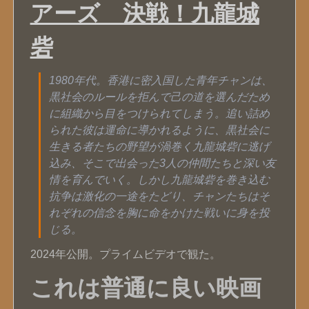
アーズ 決戦！九龍城
砦
1980年代。香港に密入国した青年チャンは、
黒社会のルールを拒んで己の道を選んだため
に組織から目をつけられてしまう。追い詰め
られた彼は運命に導かれるように、黒社会に
生きる者たちの野望が渦巻く九龍城砦に逃げ
込み、そこで出会った3人の仲間たちと深い友
情を育んでいく。しかし九龍城砦を巻き込む
抗争は激化の一途をたどり、チャンたちはそ
れぞれの信念を胸に命をかけた戦いに身を投
じる。
2024年公開。プライムビデオで観た。
これは普通に良い映画