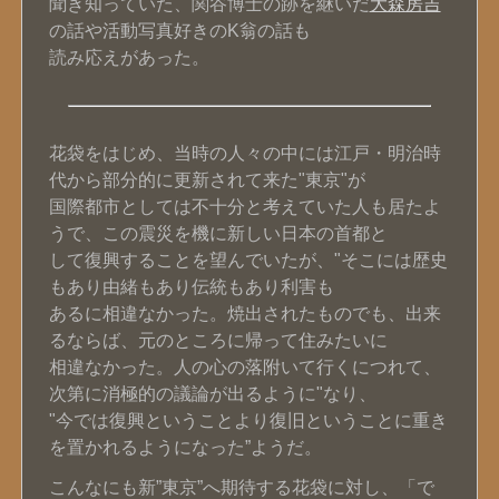
聞き知っていた、関谷博士の跡を継いだ
大森房吉
の話や活動写真好きのK翁の話も
読み応えがあった。
花袋をはじめ、当時の人々の中には江戸・明治時
代から部分的に更新されて来た"東京"が
国際都市としては不十分と考えていた人も居たよ
うで、この震災を機に新しい日本の首都と
して復興することを望んでいたが、"そこには歴史
もあり由緒もあり伝統もあり利害も
あるに相違なかった。焼出されたものでも、出来
るならば、元のところに帰って住みたいに
相違なかった。人の心の落附いて行くにつれて、
次第に消極的の議論が出るように"なり、
"今では復興ということより復旧ということに重き
を置かれるようになった”ようだ。
こんなにも新”東京”へ期待する花袋に対し、「で