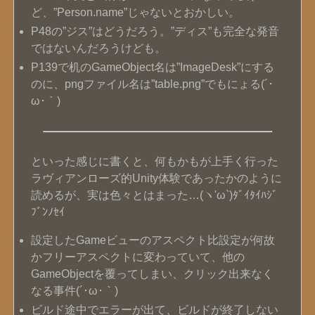
ど、”Person.name”じゃないとおかしい。
P48の”ジス”はどうだろう。”ディス”も完全な発音
ではないんだろうけども。
P139で机のGameObject名は”ImageDesk”にする
のに、pngファイル名は”table.png”でもにょる(´･
ω･｀)
といった感じに書くと、何もかもが上手く行った
ラヴィアンローズ的Unity体験であったかのように
読めるが、実は色々とはまった…(ヽ'ω`)ﾀﾞｲﾀｲﾊｼﾞ
ﾌﾞﾝﾉｾｲ
設定したGameビューのアスペクト比設定が何故
かフリーアスペクトに変わっていて、他の
GameObjectを覆ってしまい、クリック出来なく
なる事件(´･ω･｀)
ビルド途中でエラーが出て、ビルドが終了しない