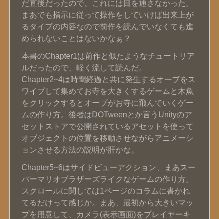
だ直後だったので、これには目を通さなかった。
まあでも指示に従って操作をしていけば出来上が
るタイプの内容なので前作を読んでいなくても進
められないことはないかなぁ？
本書のChapter1は前作と似たようなチュートリア
ルだったので、軽く流して読んだ。
Chapter2~4は時間経過と共に発生するオーブをス
ワイプして集めてお寺を大きくするゲームと木魚
をクリックするとオーブがお寺に飛んでいくゲー
ムの作り方。後者はDOTweenとか言うUnityのア
セットストアで公開されているアセットを使って
オブジェクトの位置を移動させながらアニメーシ
ョンさせる方法の説明が肝かな。
Chapter5~6はサイドビューアクション、まあスー
パーマリオブラザーズライクなゲームの作り方。
スクロールに関しては1ページのコラムに書かれ
てるだけって感じか。まあ、最初から大きいマッ
プを用意して、カメラ(表示画面)をプレイヤーキ