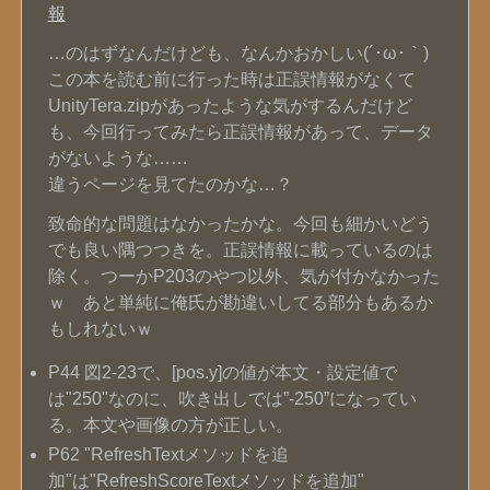
報
…のはずなんだけども、なんかおかしい(´･ω･｀)
この本を読む前に行った時は正誤情報がなくて
UnityTera.zipがあったような気がするんだけど
も、今回行ってみたら正誤情報があって、データ
がないような……
違うページを見てたのかな…？
致命的な問題はなかったかな。今回も細かいどう
でも良い隅つつきを。正誤情報に載っているのは
除く。つーかP203のやつ以外、気が付かなかった
ｗ あと単純に俺氏が勘違いしてる部分もあるか
もしれないｗ
P44 図2-23で、[pos.y]の値が本文・設定値で
は"250"なのに、吹き出しでは”-250”になってい
る。本文や画像の方が正しい。
P62 "RefreshTextメソッドを追
加"は"RefreshScoreTextメソッドを追加"