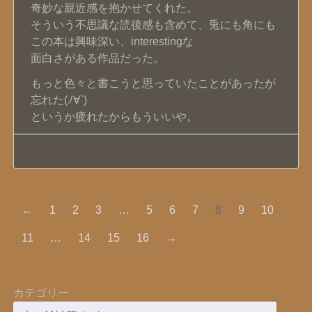
奇妙な親近感を抱かせてくれた。
そういう不思議な読後感も含めて、兎にも角にも
この本は興味深い、interestingな
面白さがある作品だった。
もっと色々と書こうと思っていたことがあったが
忘れた(ﾉ∀`)
というか疲れたからもういいや。
←
1
2
3
…
5
6
7
8
9
10
11
…
14
15
16
→
カテゴリー