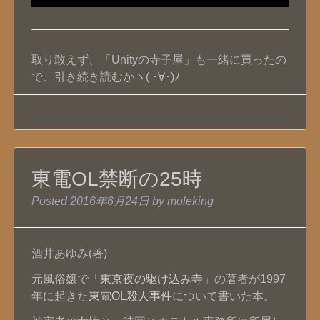
取り敢えず、「Unityの寺子屋」も一緒に買ったの
で、引き続き読むかヽ( ･∀･)ﾉ
東電OL禁断の25時
Posted
2016年6月24日
by
moleking
酒井あゆみ(著)
元風俗嬢で「
東京夜の駆け込み寺
」の著者が1997
年に起きた
東電OL殺人事件
について書いた本。