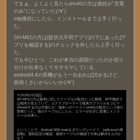
でまぁ、よくよく見たらshv40の方は接続が"充電
のみ"になっていた(ﾉ∀`)
mtp接続にしたら、インストールまで上手く行っ
た。
SH-M01の方は[提供元不明アプリ]の下にあった[ア
プリを確認する]のチェックを外したら上手く行っ
た。
でも今ひとつ、これが本当の原因だったのか切り
分けが出来なくてモヤモヤしている。
android4.4の実機がもう一台あれば試せるけど、
面倒くさいからいいか(ﾉ∀`)
※2018/1/22追記
SH-M01の方は最初に試したケーブルが駄目だった模様。MTP接続で
は端末が見えていて、エクスプローラーで端末のファイルをコピー
(Read)するのは可能だが、端末へのペースト(write)が駄目という謎の
状態だった。他のケーブルにしたら、エラーが出ずに普通にインス
トール出来た。
ということで、Android SDK toolsをダウングレード？、(adb.exeの再
起動)、接続設定の確認、接続ケーブルの確認で大体は解決すんのか
な？