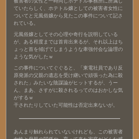
被害者の女性と一時同じホテトル事務所に所属し
ていたらしく、ホテトル嬢としての被害者女性に
ついてと元風俗嬢から見たこの事件について記さ
れている。
元風俗嬢としてその心理や奇行を説明している
が、ある程度までは首肯出来るが、それ以上はち
ょっと首を傾げてしまうような牽強付会な論理の
ような気がしたｗ
この事件についてぐぐると、「東電社員であり反
原発派の父親の遺志を受け継いで頑張った為に殺
された」みたいな陰謀論がヒットするが、うー
ん、まあ、さすがに殺されるってのはおかしな気
がするｗ
干されたりしていた可能性は否定出来ないが。
あんまり触れられていないけれども、この被害者