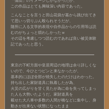
「蒲団」のイメージしかなかったが、
この作品はとても興味深い内容であった。
こんなことを言うと田山花袋が墓から跳び出てき
て思いっ切りぶん殴られそうだが、
随所に入る文学的表現や自作品からの引用等は読
むのがちょっと煩わしかったｗ
その辺を考慮しつつ読むのであれば良い被災体験
記であったと思う。
東京の下町方面や皇居周辺の地理は余り詳しくな
いので、今ひとつピンと来なかったが、
基本的にほぼ全部が焼失したのだけはわかった。
持ち出した家財道具に執着したが為、
火災の広がりを甘く見たが為に命を失ってしまっ
た人も大勢いたようだ。家財道具を
載せた大八車や多数の人間が橋などに集中し、身
動きが出来ない状態になったまま