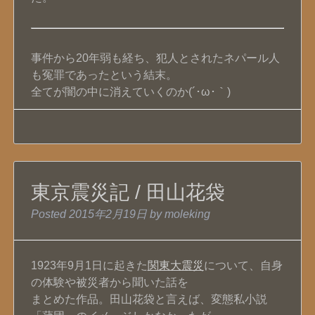
事件から20年弱も経ち、犯人とされたネパール人
も冤罪であったという結末。
全てが闇の中に消えていくのか(´･ω･｀)
東京震災記 / 田山花袋
Posted
2015年2月19日
by
moleking
1923年9月1日に起きた
関東大震災
について、自身
の体験や被災者から聞いた話を
まとめた作品。田山花袋と言えば、変態私小説