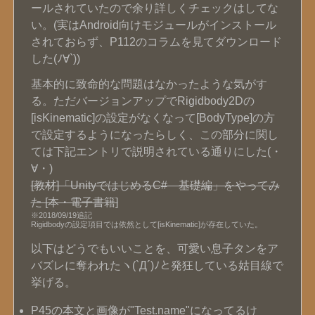
ールされていたので余り詳しくチェックはしてな
い。(実はAndroid向けモジュールがインストール
されておらず、P112のコラムを見てダウンロード
した(ﾉ∀`))
基本的に致命的な問題はなかったような気がす
る。ただバージョンアップでRigidbody2Dの
[isKinematic]の設定がなくなって[BodyType]の方
で設定するようになったらしく、この部分に関し
ては下記エントリで説明されている通りにした(・
∀・)
[教材]「UnityではじめるC# 基礎編」をやってみ
た [本・電子書籍]
※2018/09/19追記
Rigidbodyの設定項目では依然として[isKinematic]が存在していた。
以下はどうでもいいことを、可愛い息子タンをア
バズレに奪われたヽ(`Д´)ﾉと発狂している姑目線で
挙げる。
P45の本文と画像が"Test.name"になってるけ