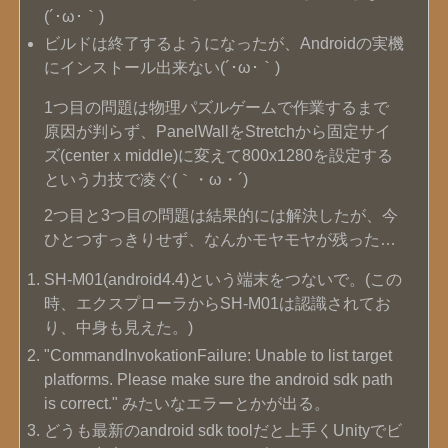
(´･ω･｀)
ビルドは終了するようになったが、Androidの実機
にインストール出来ない(´･ω･｀)
1つ目の問題は物理パズルゲームで作業するまで
原因が判らず、PanelWallをStretchから固定サイ
ズ(centerｘmiddle)に変えて800x1280を設定する
という力技で凌ぐ(｀・ω・´)
2つ目と3つ目の問題は結果的には解決したが、今
ひとつすっきりせず、なんかモヤモヤが残った…
SH-M01(android4.4)という端末をつないで
。(この
時、エクスプローラからSH-M01は認識されてお
り、中身も見えた。)
"CommandInvokationFailure: Unable to list target
platforms. Please make sure the android sdk path
is correct." みたいなエラーとかが出る。
どうも最新のandroid sdk toolだと上手くUnityでビ