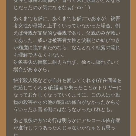
女性と母親の関係や、育って来た家庭がどんな感
じだったのか気になるなぁ(´･ω･｀)
あくまでも仮に、あくまでも仮にであるが、被害
者女性が母親と上手くいっていなかった場合、例
えば母親が支配的な毒親であり、父親のみが救い
であった、或いは被害者女性と父親との結びつき
が極度に強すぎたのなら、なんとなく転落の流れ
も理解できなくもない。
対象喪失の衝撃に耐えられず、徐々に壊れていく
場合があるから。
快楽殺人犯などが自分を愛してくれる(存在価値を
供給してくれる)庇護者を失ったことがトリガーに
なっておかしくなっていくように。この人は小動
物の殺害やその他の犯罪の傾向がなかったからそ
ういった加害者側にはならなかったけれども。
あと最後の方の奇行は明らかにアルコール依存症
が進行しつつあったんじゃないかなぁとも思っ
た。