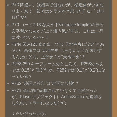
P70 間違い、誤植等ではないが、構造体がいきな
り出て来て、最初はクラスかと思った(´･ω･｀)ﾁｮｯ
ﾄﾁｶﾞｳﾉﾈ
P79 コード2-13 なんか下の"imageTemple"の行の
文字間かなんかが上と違う気がする。これは二行
に渡っているから？
P244 図5-123 吹き出しでは"天地中央に設定"とあ
るが、画像では”天地中央”じゃないような気がす
るんだけども、上寄せ？が”天地中央”？
P258-259 キーフレームのところで、P258の本文
では"0.15"と"0.3"だが、P259では"0.1"と"0.2"にな
っている？
P262 "地面に設定"は"地面に接地"？
P271 流れ的に記載されていなくて当然だった
が、PlayerオブジェクトにAudioSourceを追加を
し忘れてエラーになった(ﾉ∀`)
くらいだったかな。