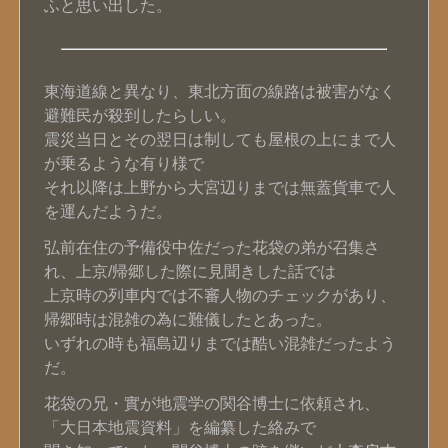
ふと思い出した。
東海道線と異なり、東北方面の線路は被害がなく
避難民が殺到したらしい。
震災当日とその翌日は制しても屋根の上にまで人
が乗るような有り様で
それ以降は上野から大宮辺りまでは無蓋貨車で人
を運んだようだ。
弘前在住の予備役中佐だった花袋の弟が召集さ
れ、上京/帰郷した際に見聞きした話では
上京時の列車内では不審人物のチェックがあり、
帰郷時は混雑の為に難儀したとあった。
いずれの時も福島辺りまでは酷い混雑だったよう
だ。
花袋の兄・實が地震学の関谷博士に依頼され、
「大日本地震資料」を編纂した絡みで