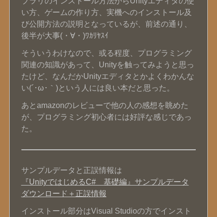
ブラリのインストール方法からUnityエディタの使
い方、ゲームの作り方、実機へのインストール及
び公開方法の説明となっているが、前述の通り、
後半が大事(・∀・)ﾜｶﾘﾔｽｲ
そういうわけなので、或る程度、プログラミング
関連の知識があって、Unityを触ってみようと思っ
たけど、なんだかUnityエディタとかよくわかんな
い(´･ω･｀)という人には良い本だと思った。
あとamazonのレビューで他の人の感想を眺めた
が、プログラミング初心者には好評な感じであっ
た。
サンプルデータと正誤情報は
『UnityではじめるC# 基礎編』サンプルデータ
ダウンロード＋正誤情報
インストール部分はVisual Studioの方でインスト