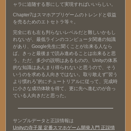
ャラに追随する形にして実現すればいいらしい。
Chapter7はスマホアプリゲームのトレンドと収益
を売るためのエトセトラ等々。
完全に右も左も判らないレベルだと難しいかもし
れないが、最低ラインのコンピュータ関連の知識
があり、Google先生に聞くことが出来る人なら
ば、きっと最後まで読み進めることは出来ると思
う。ただ、多少の説明はあるものの、Unityの体系
的な知識はあんまり得られないと思うので、そう
いうのを求める人向きではない。取り敢えず"習う
より慣れろ"的にチュートリアルに従って、完成時
に小さな成功体験を得て、更に先へ進むのが合っ
ている人向きだと思った。
サンプルデータと正誤情報は
Unityの寺子屋 定番スマホゲーム開発入門 正誤情