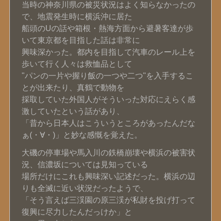
当時の神奈川県の被災状況はよく知らなかったの
で、地震発生時に横浜沖に居た
船頭のUの話や箱根・熱海方面から避暑客達が歩
いて東京都を目指した話は非常に
興味深かった。都内を目指して汽車のレール上を
歩いて行く人々は救恤品として
"パンの一片や握り飯の一つや二つ"を入手するこ
とが出来たり、真鶴で動物を
採取していた外国人がそういった対応にえらく感
激していたという話があり、
「昔から日本人はこういうところがあったんだな
ぁ(・∀・)」と妙な感慨を覚えた。
大磯の停車場や馬入川の鉄橋崩壊や横浜の被害状
況、信濃坂については見知っている
場所だけにこれも興味深い記述だった。横浜の辺
りも全滅に近い状況だったようで、
「そう言えば三渓園の原三渓が私財を投げ打って
復興に尽力したんだっけか」と