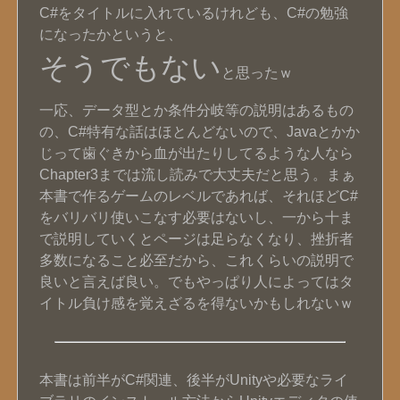
C#をタイトルに入れているけれども、C#の勉強
になったかというと、
そうでもない
と思ったｗ
一応、データ型とか条件分岐等の説明はあるもの
の、C#特有な話はほとんどないので、Javaとかか
じって歯ぐきから血が出たりしてるような人なら
Chapter3までは流し読みで大丈夫だと思う。まぁ
本書で作るゲームのレベルであれば、それほどC#
をバリバリ使いこなす必要はないし、一から十ま
で説明していくとページは足らなくなり、挫折者
多数になること必至だから、これくらいの説明で
良いと言えば良い。でもやっぱり人によってはタ
イトル負け感を覚えざるを得ないかもしれないｗ
本書は前半がC#関連、後半がUnityや必要なライ