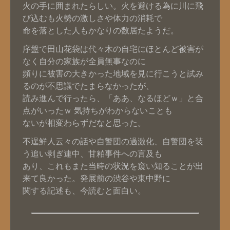
火の手に囲まれたらしい。火を避ける為に川に飛
び込むも火勢の激しさや体力の消耗で
命を落とした人もかなりの数居たようだ。
序盤で田山花袋は代々木の自宅にほとんど被害が
なく自分の家族が全員無事なのに
頻りに被害の大きかった地域を見に行こうと試み
るのが不思議でたまらなかったが、
読み進んで行ったら、「ああ、なるほどｗ」と合
点がいったｗ 気持ちがわからないことも
ないが相変わらずだなと思った。
不逞鮮人云々の話や自警団の過激化、自警団を装
う追い剥ぎ連中、甘粕事件への言及も
あり、これもまた当時の状況を窺い知ることが出
来て良かった。発展前の渋谷や東中野に
関する記述も、今読むと面白い。