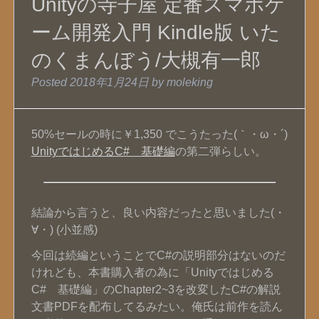
Unityの寺子屋 定番スマホゲ
ーム開発入門 Kindle版 いた
のくまんぼう/大槻有一郎
Posted
2018年1月24日
by
moleking
50%セールの時に￥1,350 でこうたった(｀・ω・´)
UnityではじめるC# 基礎編
の第二弾らしい。
結論から言うと、良い内容だったと思いました(・
∀・) (小並感)
今回は続編ということでC#の説明部分はないのだ
けれども、本書購入者の為に「Unityではじめる
C# 基礎編」のChapter2~3を改変したC#の解説
文書PDFを配布してるみたい。俺氏は前作を読ん