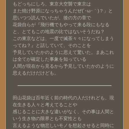
もどっちにしろ、東京大空襲で東京は
また焼け野原になっちゃうんだぜ(´･ω･｀)？」と
思いつつ読んでいたが、後の方の章で
花袋自らが『飛行機でもやって来る段にもなる
と、とてもこの地震の比ではないそうだね？
この東京などは、一度で滅茶々々になってしまう
ってね？』と話していて、そのことを
予見していたかのように思えて驚いた。まあこれ
は全てが確定した事象を知っている
人間が現在から見るから予見していたかのように
思えるだけだけども。
田山花袋は百年近く前の時代の人だけれども、現
在生きる人々と考えてることや
感じることに大きな違いがなく、その事は人間と
いう生き物の限界とも不変性とも
言えるような物悲しいモノを想起させると同時に