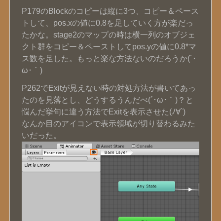
P179のBlockのコピーは縦に3つ、コピー＆ペース
トして、pos.xの値に0.8を足していく方が楽だっ
たかな。stage2のマップの時は横一列のオブジェ
クト群をコピー＆ペーストしてpos.yの値に0.8*マ
ス数を足した。もっと楽な方法ないのだろうか(´･
ω･｀)
P262でExitが見えない時の対処方法が書いてあっ
たのを見落とし、どうするうんだべ(´･ω･｀)？と
悩んだ挙句に違う方法でExitを表示させた(ﾉ∀`)
なんか目のアイコンで表示領域が切り替わるみた
いだった。