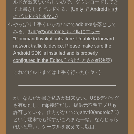
ルドが出来ないらしいので、ダウンロードしてき
て上書きしてビルドする。(
Unity で Android 向け
にビルドが出来ない
)
やっぱり上手くいかないのでadb.exeを落として
みる。(
UnityのAndroidビルド時にエラー
"CommandInvokationFailure: Unable to forward
network traffic to device. Please make sure the
Android SDK is installed and is properly
configured in the Editor. " が出たときの解決策
)
これでビルドまでは上手く行った(・∀・)
が、なんだか書き込みが出来ない。USBデバッグ
も有効だし、mtp接続だし、提供元不明アプリも
許可している。仕方がないのでshv40(android7.1)
という端末でも試すがこれまた一緒。なんじゃら
ほいと思い、ケーブルを変えても駄目。