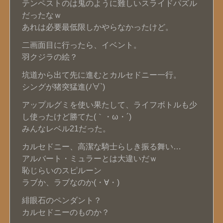
テンペストのは鬼のように難しいスライドパズル
だったなｗ
あれは必要最低限しかやらなかったけど。
二画面目に行ったら、イベント。
羽クジラの絵？
坑道から出て先に進むとカルセドニー一行。
シングが猪突猛進(ﾉ∀`)
アップルグミを使い果たして、ライフボトルも少
し使ったけど勝てた(｀・ω・´)
みんなレベル21だった。
カルセドニー、高潔な騎士らしき振る舞い…
アルバート・ミュラーとは大違いだｗ
恥じらいのスピルーン
ラブか、ラブなのか(・∀・)
緋眼石のペンダント？
カルセドニーのものか？