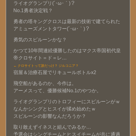
ライオグランプリ(´･ω･｀)？
No.1勇者決定戦？
勇者の塔キングクロスは最新の技術で建てられた
アミューズメントタワー(´･ω･｀)？
勇気のスピルーンかな？
かつて10年間連続優勝したのはマクス帝国初代皇
帝クロサイト＝ド＝レ…
← クロサイトって誰だっけ？ ジルコニア？
宿屋＆治療石屋でリキュールボトルx2
飛空船があるのか、今作は。
アーメスって、優勝候補No.1のやつか。
ライオグランプリのトロフィーにスピルーンがｗ
なんかシングとヒスイが揉め始めたｗ
スピルーンの影響なんだろうか？
取り敢えずイネスと組んでみるか…
予選会はシングチームとヒスイチームが共に通過