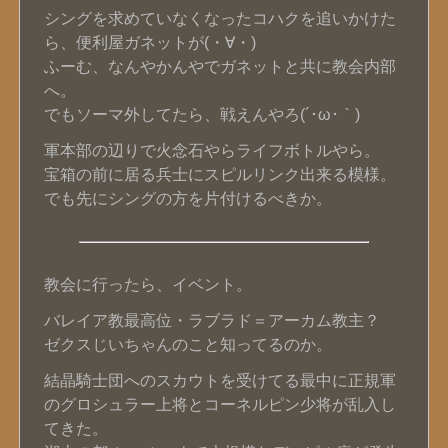
シングを求めていなくなったコハクを追いかけた
ら、便利屋ガネットが(・∀・)
ふーむ、なんやかんやでガネットと共に教会内部
へ。
でもソーマ外してたら、戦えんやろ(´･ω･｀)
軍本部の辺りで火念石やらライフボトルやら。
宝箱の前に居る兵士にスピルリンク出来る模様。
でも先にシングの方を片付けるべきか。
教会に行ったら、イベント。
バレイア教最高位・ラブラド＝アーカム教主？
ゼクスじいちゃんのこと知ってるのか。
結晶騎士団へのスカウトを受けてる最中に正規軍
のグロシュラー上将とコーネルピン少将が乱入し
てきた。