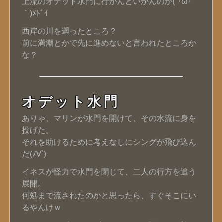
上流のオデット水門に行かんといかんのか(´･ω･
｀)ﾒﾄﾞｲ
西岸の川を遡ったところ？
前に満潮とかで先に進めないと言われたところか
な？
オデット水門
ありゃ、マリンが水門を開けて、その水流に身を
投げた。
それを助けるために考えなしにシングが飛び込ん
だ(ﾉ∀`)
イネスが怪力で水門を閉じて、二人の行方を追う
展開。
何処まで流されたのかと思ったら、すぐそこにい
るやんけｗ