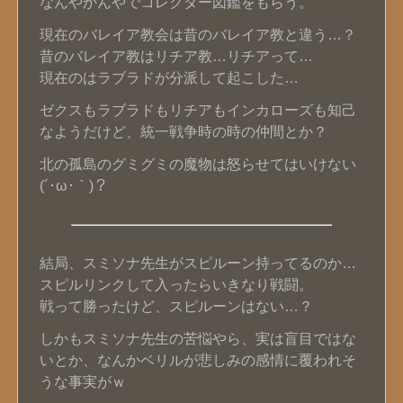
なんやかんやでコレクター図鑑をもらう。
現在のバレイア教会は昔のバレイア教と違う…？
昔のバレイア教はリチア教…リチアって…
現在のはラブラドが分派して起こした…
ゼクスもラブラドもリチアもインカローズも知己
なようだけど、統一戦争時の時の仲間とか？
北の孤島のグミグミの魔物は怒らせてはいけない
(´･ω･｀)？
結局、スミソナ先生がスピルーン持ってるのか…
スピルリンクして入ったらいきなり戦闘。
戦って勝ったけど、スピルーンはない…？
しかもスミソナ先生の苦悩やら、実は盲目ではな
いとか、なんかベリルが悲しみの感情に覆われそ
うな事実がｗ