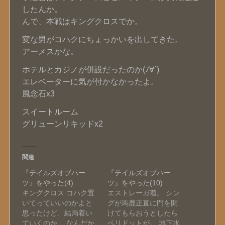
したんか。
んで、本戦はキングクロスでか。
変な男がコハクにちょっかいを出してきた。
アーメスかな。
ホテルとカジノが併設だったのか(ﾉ∀`)
エレベーターに気が付かなかったよ。
風念石x3
スイートルーム
グリューンリキッドx2
関連
『テイルズオブハー
『テイルズオブハー
ツ』をやった(4)
ツ』をやった(10)
キングクロス コハク置
エストレーガ着。 シン
いてっていいのかよと
グが馬鹿正直に門を開
思ったけど、結局着い
けてもらおうとしたら
ていくのか。 なんだか
ペリドットが。 地下水