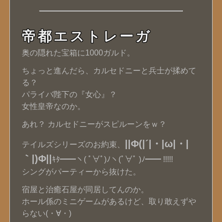
帝都エストレーガ
奥の隠れた宝箱に1000ガルド。
ちょっと進んだら、カルセドニーと兵士が揉めて
る？
パライバ陛下の『女心』？
女性皇帝なのか。
あれ？ カルセドニーがスピルーンをｗ？
||Φ(|´|・|ω|・|
テイルズシリーズのお約束、
｀|)Φ||
ｷﾀ━━ヽ( ﾟ∀ﾟ)ﾉヽ(ﾟ∀ﾟ )ﾉ━━ !!!!!
シングがパーティーから抜けた。
宿屋と治癒石屋が同居してんのか。
ホール係のミニゲームがあるけど、取り敢えずや
らない(・∀・)