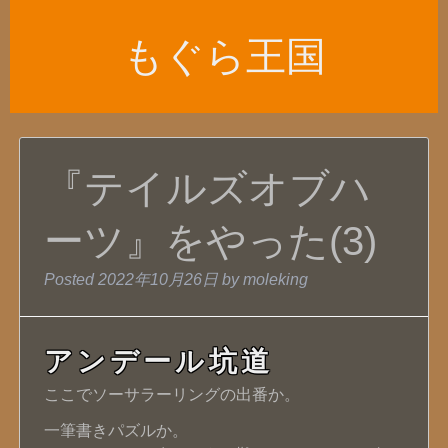
もぐら王国
『テイルズオブハ
ーツ』をやった(3)
Posted
2022年10月26日
by
moleking
アンデール坑道
ここでソーサラーリングの出番か。
一筆書きパズルか。