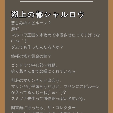
湖上の都シャルロウ
悲しみのスピルーン？
麻x2
マルロワ王国を水攻めで水没させたってすげぇな
(´･ω･｀)
ダムでも作ったんだろうか？
鐘楼の塔と黄金の鐘？
ゴンドラで中心部へ移動。
釣り爺さんまで悲嘆にくれているｗ
別荘のマリンさんと出会う。
マリンだけ平気そうだけど、マリンにスピルーン
が入ってるんじゃね(´･ω･｀)？
スミソナ先生って博物館っぽい名前だな。
図書館に行ったら、ザ・コレクター