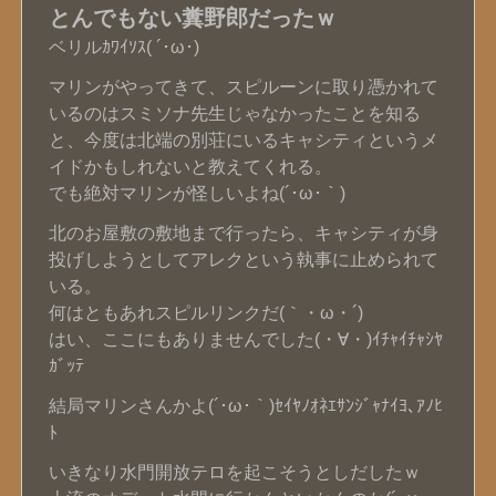
とんでもない糞野郎だったｗ
ベリルｶﾜｲｿｽ( ´･ω･)
マリンがやってきて、スピルーンに取り憑かれて
いるのはスミソナ先生じゃなかったことを知る
と、今度は北端の別荘にいるキャシティというメ
イドかもしれないと教えてくれる。
でも絶対マリンが怪しいよね(´･ω･｀)
北のお屋敷の敷地まで行ったら、キャシティが身
投げしようとしてアレクという執事に止められて
いる。
何はともあれスピルリンクだ(｀・ω・´)
はい、ここにもありませんでした(・∀・)ｲﾁｬｲﾁｬｼﾔ
ｶﾞｯﾃ
結局マリンさんかよ(´･ω･｀)ｾｲﾔﾉｵﾈｴｻﾝｼﾞｬﾅｲﾖ､ｱﾉﾋ
ﾄ
いきなり水門開放テロを起こそうとしだしたｗ