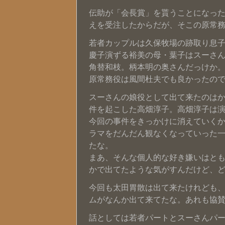
伝助が「会長賞」を貰うことになっ
えを受注したからだが、そこの原常務役を
若者カップルは久保牧場の跡取り息
慶子演ずる裕美の母・葉子はスーさ
角替和枝。柄本明の奥さんだっけか
原常務役は風間杜夫でも良かったのではな
スーさんの娘役として出て来たのは
件を起こした高畑淳子。高畑淳子は
今回の事件をきっかけに消えていく
ラマをだんだん観なくなっていった一
たな。
まあ、そんな個人的な好き嫌いはと
かで出てたような気がすんだけど、
今回も太田胃散は出て来たけれども、
ムがなんか出て来てたな。あれも協
話としては若者パートとスーさんパ