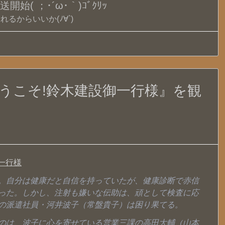
( ；･´ω･｀)ｺﾞｸﾘｯ
るからいいか(ﾉ∀`)
ようこそ!鈴木建設御一行様』を観
御一行様
。自分は健康だと自信を持っていたが、健康診断で赤信
った。しかし、注射も嫌いな伝助は、頑として検査に応
の派遣社員・河井波子（常盤貴子）は困り果てる。
のは、波子に心を寄せている営業三課の高田大輔（山本