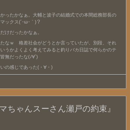
なかったかなぁ。大輔と波子の結婚式での本間総務部長の
クス(´･ω･｀)？
トだけだったかなぁ。
ったなｗ 格差社会がどうとか言っていたが、別段、それ
というかよくよく考えてみると釣りバカ日誌で何らかのテ
無だったな(ﾉ∀`)
いの感じであった(・∀・)
ハマちゃんスーさん瀬戸の約束』