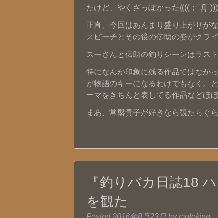
たけど、やくざっぽかった((((；ﾟДﾟ)))
正直、今回はあんまり盛り上がりが
スピーチとその後の伝助の姿がクライマッ
スーさんと伝助の釣りシーンはラス
特になんか印象に残る作品ではなか
が物語のキーになるわけでもなく。
ーマをきちんと表してる作品などほぼ皆
まあ、常盤貴子が好きなら観たらぐら
『釣りバカ日誌18 
を観た
Posted
2016年8月23日
by
moleking