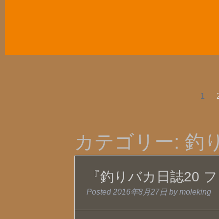
1
カテゴリー:
釣
『釣りバカ日誌20 
Posted
2016年8月27日
by
moleking