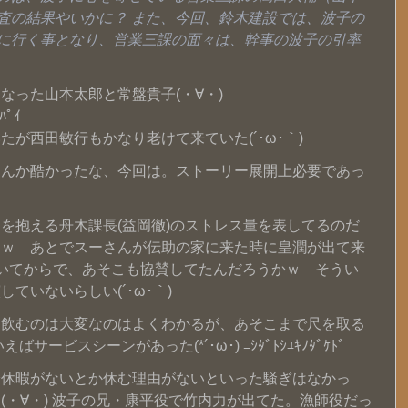
査の結果やいかに？ また、今回、鈴木建設では、波子の
に行く事となり、営業三課の面々は、幹事の波子の引率
なった山本太郎と常盤貴子(・∀・)
ﾊﾟｲ
が西田敏行もかなり老けて来ていた(´･ω･｀)
なんか酷かったな、今回は。ストーリー展開上必要であっ
を抱える舟木課長(益岡徹)のストレス量を表してるのだ
ろｗ あとでスーさんが伝助の家に来た時に皇潤が出て来
いてからで、あそこも協賛してたんだろうかｗ そうい
ていないらしい(´･ω･｀)
ラ飲むのは大変なのはよくわかるが、あそこまで尺を取る
ビスシーンがあった(*´･ω･) ﾆｼﾀﾞﾄｼﾕｷﾉﾀﾞｹﾄﾞ
給休暇がないとか休む理由がないといった騒ぎはなかっ
(・∀・) 波子の兄・康平役で竹内力が出てた。漁師役だっ