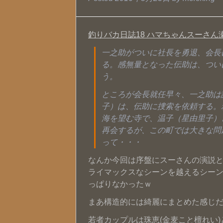
釣りバカ日誌18 ハマちゃんスーさん
一之助がついに社長を勇退、会長
る。感無量となった伝助は、つい
う。
ところが会長就任早々、一之助は
子）は、伝助に捜索を依頼する。
海を望む寺で、温子（星由里子）
再会するが、この町では大きな問
って・・・
なんか今回は序盤にスーさんの演説
ライマックスなシーンを越えるシーンが
っぱりなかったｗ
まあ構造的には綺麗にまとめた感じ
若者カップルは珠恵(金麦こと檀れい