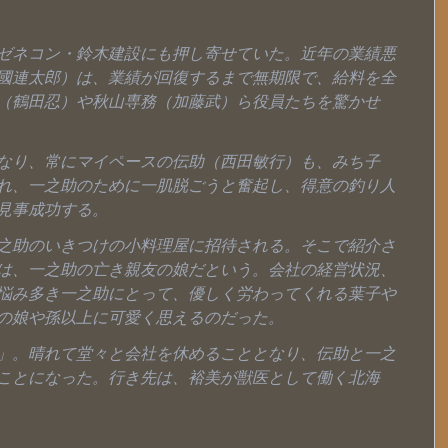
ゼネコン・鈴木建設にも押し寄せていた。近年の業績悪
國連太郎）は、業績が回復するまで無期限で、給料を全
（鶴田忍）や秋山専務（加藤武）ら役員たちを驚かせ
なり、常にマイペースの伝助（西田敏行）も、みち子
れ、一之助のために一肌脱ごうと奮起し、得意の釣り人
見事成功する。
之助のいきつけの小料理屋に招待される。そこで紹介さ
は、一之助の亡き親友の娘だという。会社の経営状況、
悩み多き一之助にとって、優しく労わってくれる葉子や
の娘や孫以上に可愛く思えるのだった。
」。晴れて堂々と会社を休めることとなり、伝助と一之
ことになった。行き先は、裕美が獣医として働く北海