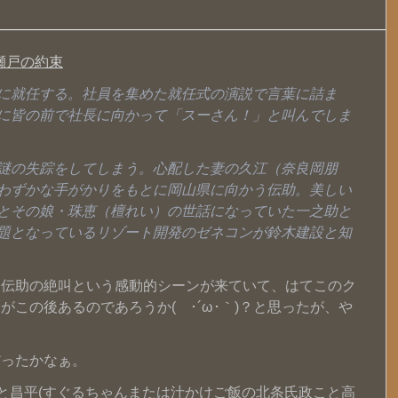
瀬戸の約束
に就任する。社員を集めた就任式の演説で言葉に詰ま
に皆の前で社長に向かって「スーさん！」と叫んでしま
謎の失踪をしてしまう。心配した妻の久江（奈良岡朋
わずかな手がかりをもとに岡山県に向かう伝助。美しい
とその娘・珠恵（檀れい）の世話になっていた一之助と
題となっているリゾート開発のゼネコンが鈴木建設と知
と伝助の絶叫という感動的シーンが来ていて、はてこのク
この後あるのであろうか( ･´ω･｀)？と思ったが、や
だったかなぁ。
)と昌平(すぐるちゃんまたは汁かけご飯の北条氏政こと高