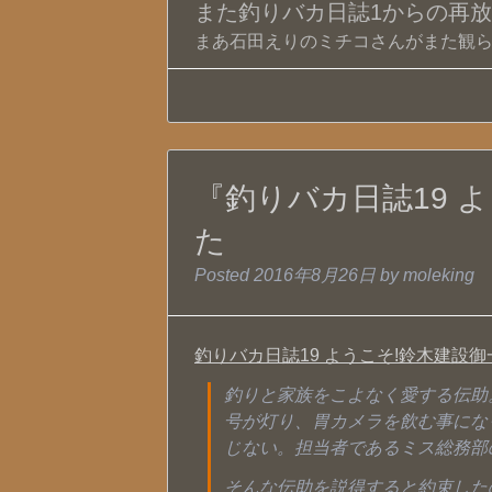
また釣りバカ日誌1からの再放送開始
まあ石田えりのミチコさんがまた観られ
『釣りバカ日誌19 
た
Posted
2016年8月26日
by
moleking
釣りバカ日誌19 ようこそ!鈴木建設
釣りと家族をこよなく愛する伝助
号が灯り、胃カメラを飲む事にな
じない。担当者であるミス総務部
そんな伝助を説得すると約束した