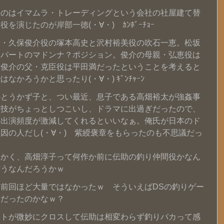
たのはイマムラ・トレーディングという会社の社屋建て替
演じたのが岸部一徳(・∀・) ｶﾝﾎﾞｰﾁｮｰ
子・久保俊介役の塚本高史と沢村裕美役の吹石一恵。松坂
んパートのマドンナ？ポジション。俊介の母親・弘恵役は
。俊介の父・克臣役は平田満だったということを考えると
かろうかと思ったり(・∀・) ｷﾞﾝﾁｬｰﾝ
かとうかず子と、つい最近、息子である高畑裕太が強姦事
演技がちょっとしつこいし、ドラマに出過ぎだったので、
か出演頻度が激減してくれるといいなぁ。俺氏が日本のド
因の人だし(・∀・) 紫綬褒章をもらったのも不思議だっ
もかく、高畑淳子って何作か前に伝助の釣り仲間役かなん
どうなんだろうかｗ
前回ほど大量ではなかったｗ そういえばDSの釣りゲー
賛だったのかなｗ？
ートが微妙にクロスして伝助は相変わらず釣りバカって感