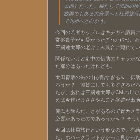
太郎）だった。果たして伝助の検
故郷でもある大分県へと社員旅行
で九州へと向かう。
今回の若者カップルはキチガイ議員に
常盤貴子が可愛かった(*´･ω･) ﾂｰｶ、ｵｯ
三國連太郎の老けこみ具合に隠れていた
関係ないけど劇中の伝助のキャラが
た部分はあったけれども。
太田胃散の缶の山が酷すぎるｗ 伝助
ろうか？ 協賛にしても多すぎるだ
たが、あれは三國連太郎がCMに出て
えば今作だけささやんこと谷啓が出演し
俺氏も飲んだことがあるので胃カメ
必要があったのであろうかｗ？ そういえばサー
今回は社員旅行という形なので、有
た。ホバークラフトがかっこ良かった