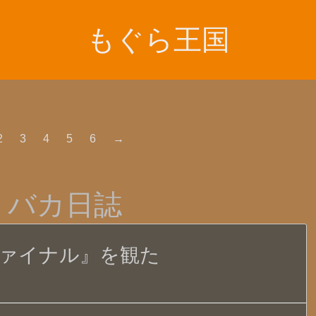
もぐら王国
2
3
4
5
6
→
りバカ日誌
ファイナル』を観た