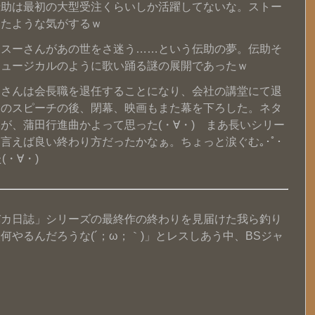
伝助は最初の大型受注くらいしか活躍してないな。ストー
けたような気がするｗ
たスーさんがあの世をさ迷う……という伝助の夢。伝助そ
ミュージカルのように歌い踊る謎の展開であったｗ
ーさんは会長職を退任することになり、会社の講堂にて退
助のスピーチの後、閉幕、映画もまた幕を下ろした。ネタ
が、蒲田行進曲かよって思った(・∀・) まあ長いシリー
言えば良い終わり方だったかなぁ。ちょっと涙ぐむ｡･ﾟ･
(・∀・)
バカ日誌」シリーズの最終作の終わりを見届けた我ら釣り
やるんだろうな(´；ω；｀)」とレスしあう中、BSジャ