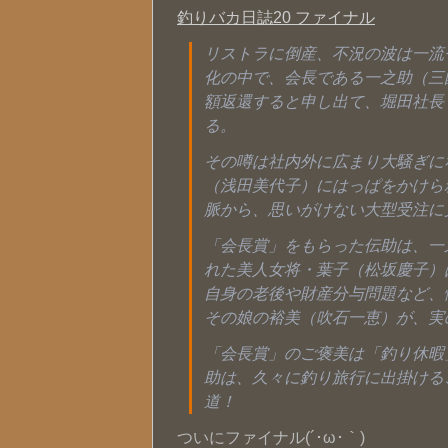
釣りバカ日誌20 ファイナル
リストラに倒産、不況の波は一流
化の中で、会長である一之助（三
額返還すると申し出て、堀田社長
る。
その噂は社内外に広まり大騒ぎに
（浅田美代子）にはっぱをかけら
脈から、思いがけない大型受注に
「会長賞」をもらった伝助は、一
れた美人女将・葉子（松坂慶子）
自身の老後や財産分与問題など、
その娘の裕美（吹石一恵）が、実
「会長賞」のご褒美は「釣り休暇
助は、久々に釣り旅行に出掛ける
道！
ついにファイナル(´･ω･｀)