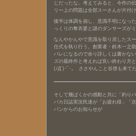
じだったな。考えてみると、今作の
リー上の問題は全部スーさんが片付
後半は体調を崩し、意識不明になっ
っくりの奪衣婆と謎のダンサーズが
なんやかんやで意識を取り戻したス
任式を執り行う。創業者・鈴木一之
バレになるので余り詳しくは書かない
ズの最終作と考えれば良い終わり方と
(ﾉД`)･ﾟ･｡ ささやんこと谷啓も来てた
そして幾ばくかの感動と共に「釣り
バカ日誌実況民達が「お疲れ様」「次何
パンからのお知らせが