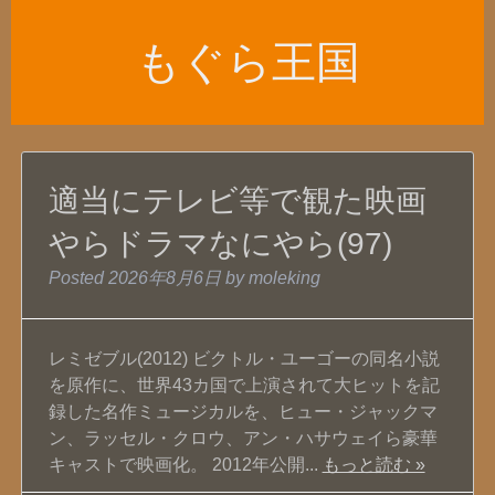
もぐら王国
適当にテレビ等で観た映画
やらドラマなにやら(97)
Posted
2026年8月6日
by
moleking
レミゼブル(2012) ビクトル・ユーゴーの同名小説
を原作に、世界43カ国で上演されて大ヒットを記
録した名作ミュージカルを、ヒュー・ジャックマ
ン、ラッセル・クロウ、アン・ハサウェイら豪華
キャストで映画化。 2012年公開...
もっと読む »