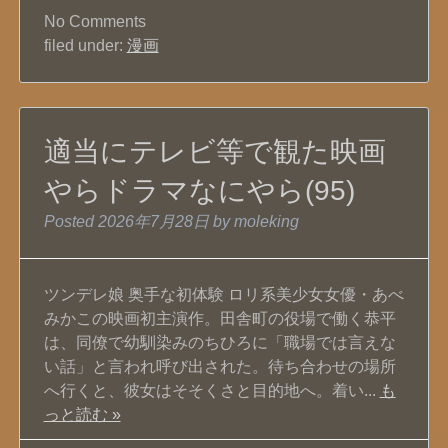
No
Comments
filed under:
漫画
適当にテレビ等で観た映画
やらドラマなにやら(95)
Posted
2026年7月28日
by
moleking
ツンデレ娘 奥手な初体験 ロリ系美少女女優・あべ
みかこの映画初主演作。田舎町の役場で働く恭平
は、同僚で幼馴染みのちひろに「職場では言えな
い話」と言われ呼び出された。待ち合わせの場所
へ行くと、彼女はそそくさと目的地へ。着い...
も
っと読む »