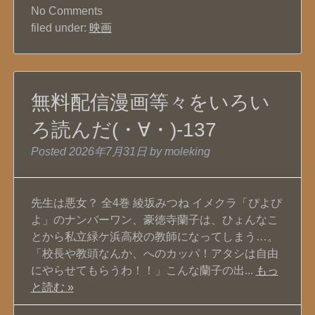
No
Comments
filed under:
映画
無料配信漫画等々をいろい
ろ読んだ(・∀・)-137
Posted
2026年7月31日
by
moleking
先生は悪女？ 全4巻 綾坂みつね イメクラ「ぴよぴ
よ」のナンバーワン、豪徳寺蘭子は、ひょんなこ
とから私立緑ケ浜高校の教師になってしまう…。
「校長や教頭なんか、へのカッパ！アタシは自由
にやらせてもらうわ！！」こんな蘭子の出...
もっ
と読む »